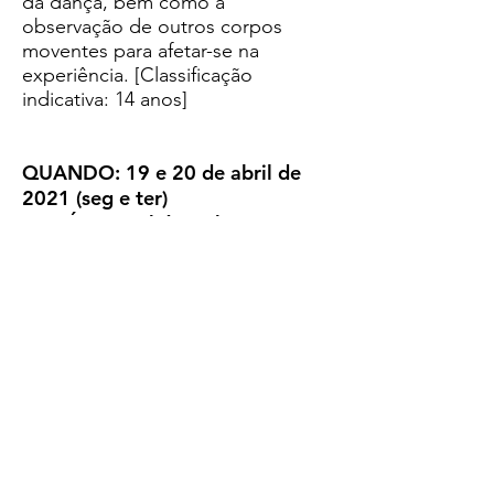
da dança, bem como a
observação de outros corpos
moventes para afetar-se na
experiência. [Classificação
indicativa: 14 anos]
QUANDO: 19 e 20 de abril de
2021 (seg e ter)
HORÁRIO: 14h às 18h
online e gratuita através da
plataforma Zoom
[inscrições encerradas para esta
oficina]
Links do grupo
Sadiana-Luz
https://www.instagram.com/sadian