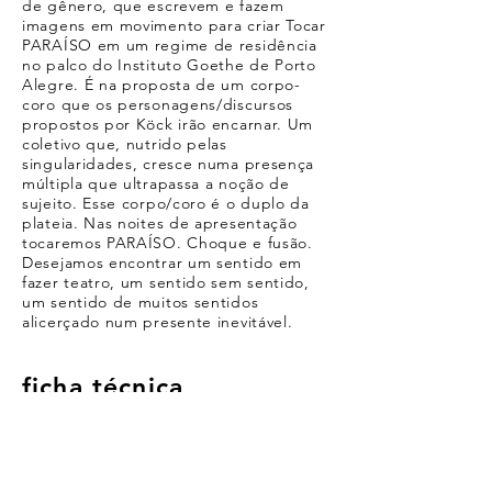
de gênero, que escrevem e fazem
imagens em movimento para criar Tocar
PARAÍSO em um regime de residência
no palco do Instituto Goethe de Porto
Alegre. É na proposta de um corpo-
coro que os personagens/discursos
propostos por Köck irão encarnar. Um
coletivo que, nutrido pelas
singularidades, cresce numa presença
múltipla que ultrapassa a noção de
sujeito. Esse corpo/coro é o duplo da
plateia. Nas noites de apresentação
tocaremos PARAÍSO. Choque e fusão.
Desejamos encontrar um sentido em
fazer teatro, um sentido sem sentido,
um sentido de muitos sentidos
alicerçado num presente inevitável.
ficha técnica
Direção: João de Ricardo – JdR
Texto: Thomas Köck
Tradução: Christine Höhrig