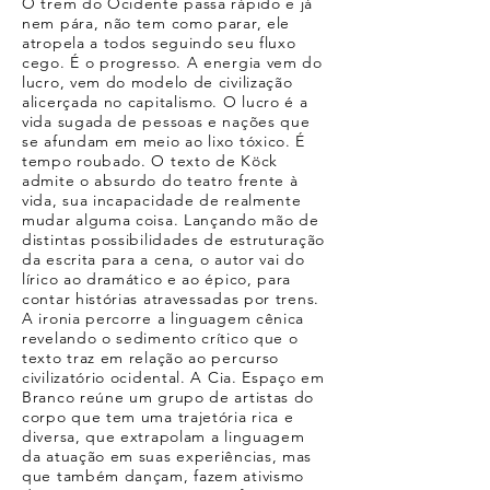
O trem do Ocidente passa rápido e já
nem pára, não tem como parar, ele
atropela a todos seguindo seu fluxo
cego. É o progresso. A energia vem do
lucro, vem do modelo de civilização
alicerçada no capitalismo. O lucro é a
vida sugada de pessoas e nações que
se afundam em meio ao lixo tóxico. É
tempo roubado. O texto de Köck
admite o absurdo do teatro frente à
vida, sua incapacidade de realmente
mudar alguma coisa. Lançando mão de
distintas possibilidades de estruturação
da escrita para a cena, o autor vai do
lírico ao dramático e ao épico, para
contar histórias atravessadas por trens.
A ironia percorre a linguagem cênica
revelando o sedimento crítico que o
texto traz em relação ao percurso
civilizatório ocidental. A Cia. Espaço em
Branco reúne um grupo de artistas do
corpo que tem uma trajetória rica e
diversa, que extrapolam a linguagem
da atuação em suas experiências, mas
que também dançam, fazem ativismo